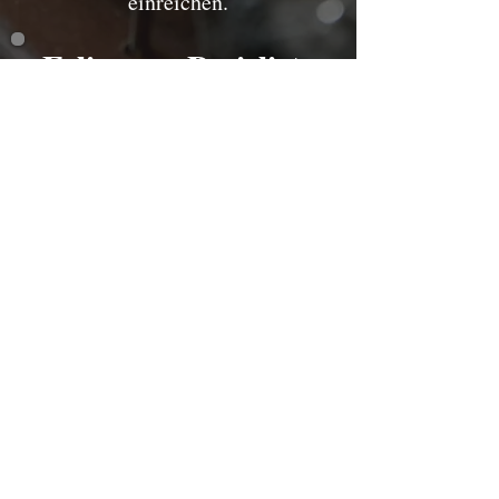
einreichen.
Folierung Preisliste
Wir bieten eine Folierservice an,
schützen Sie ihr Gepäckstück.
Gepäckstücke
ab 10,00 €
ab 15,00 €
Kinderwagen
Sonstiges
auf Anfrage
Terminal 1 Ankunft
Flughafenstraße 1-3
22335 Hamburg
Impressum & Datenschutz